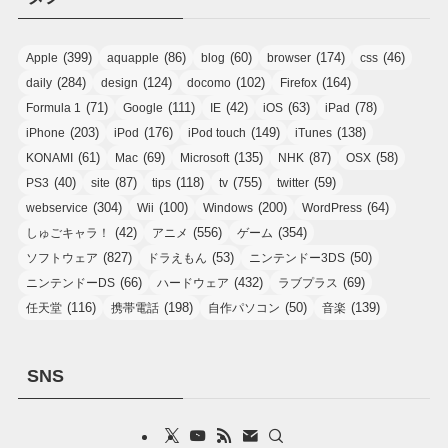
(399)
(86)
(60)
(174)
(46)
Apple
aquapple
blog
browser
css
(284)
(124)
(102)
(164)
daily
design
docomo
Firefox
(71)
(111)
(42)
(63)
(78)
Formula 1
Google
IE
iOS
iPad
(203)
(176)
(149)
(138)
iPhone
iPod
iPod touch
iTunes
(61)
(69)
(135)
(87)
(58)
KONAMI
Mac
Microsoft
NHK
OSX
(40)
(87)
(118)
(755)
(59)
PS3
site
tips
tv
twitter
(304)
(100)
(200)
(64)
webservice
Wii
Windows
WordPress
(42)
(556)
(354)
しゅごキャラ！
アニメ
ゲーム
(827)
(53)
(50)
ソフトウェア
ドラえもん
ニンテンドー3DS
(66)
(432)
(69)
ニンテンドーDS
ハードウェア
ラブプラス
(116)
(198)
(50)
(139)
任天堂
携帯電話
自作パソコン
音楽
SNS