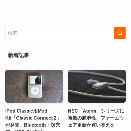
新着記事
iPod Classic用Mod
NEC「Aterm」シリーズに
Kit「Classic Connect 2」
複数の脆弱性、ファームウ
が発売。Bluetooth・Qi充
ェア更新か買い替えを