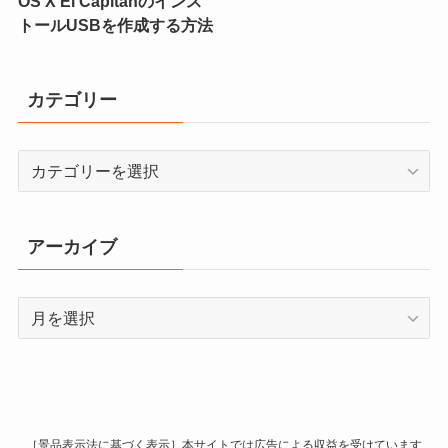
OS X El Capitanのインス
トールUSBを作成する方法
カテゴリー
カ
テ
ゴ
リ
アーカイブ
ー
ア
ー
カ
イ
ブ
［景品表示法に基づく表示］本サイトでは広告による収益を受けています