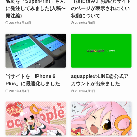
名刺を「SuperPrint」さん
【復旧済み】お詫び:サイト
に発注してみました(入稿〜
のページが表示されにくい
発注編)
状態について
2015年4月13日
2015年4月8日
当サイトを「iPhone 6
aquappleのLINE@公式ア
Plus」に最適化しました
カウントが出来ました
2015年4月4日
2015年4月1日