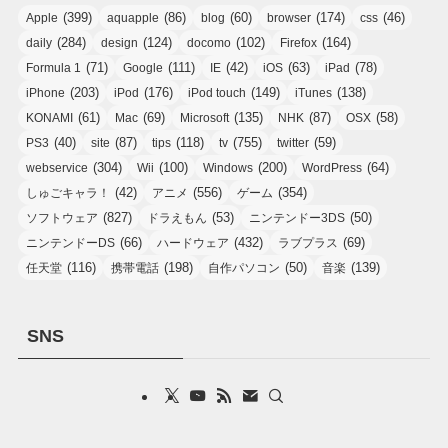
(399)
(86)
(60)
(174)
(46)
Apple
aquapple
blog
browser
css
(284)
(124)
(102)
(164)
daily
design
docomo
Firefox
(71)
(111)
(42)
(63)
(78)
Formula 1
Google
IE
iOS
iPad
(203)
(176)
(149)
(138)
iPhone
iPod
iPod touch
iTunes
(61)
(69)
(135)
(87)
(58)
KONAMI
Mac
Microsoft
NHK
OSX
(40)
(87)
(118)
(755)
(59)
PS3
site
tips
tv
twitter
(304)
(100)
(200)
(64)
webservice
Wii
Windows
WordPress
(42)
(556)
(354)
しゅごキャラ！
アニメ
ゲーム
(827)
(53)
(50)
ソフトウェア
ドラえもん
ニンテンドー3DS
(66)
(432)
(69)
ニンテンドーDS
ハードウェア
ラブプラス
(116)
(198)
(50)
(139)
任天堂
携帯電話
自作パソコン
音楽
SNS