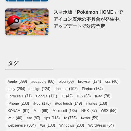
スマホ版「Pokémon HOME」で
アイコン表示の不具合が発生中、
アップデートで対応予定
タグ
(399)
(86)
(60)
(174)
(46)
Apple
aquapple
blog
browser
css
(284)
(124)
(102)
(164)
daily
design
docomo
Firefox
(71)
(111)
(42)
(63)
(78)
Formula 1
Google
IE
iOS
iPad
(203)
(176)
(149)
(138)
iPhone
iPod
iPod touch
iTunes
(61)
(69)
(135)
(87)
(58)
KONAMI
Mac
Microsoft
NHK
OSX
(40)
(87)
(118)
(755)
(59)
PS3
site
tips
tv
twitter
(304)
(100)
(200)
(64)
webservice
Wii
Windows
WordPress