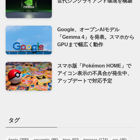
世代シンクライアント環境を構築
Google、オープンAIモデル
「Gemma 4」を発表。スマホから
GPUまで幅広く動作
スマホ版「Pokémon HOME」で
アイコン表示の不具合が発生中、
アップデートで対応予定
タグ
(399)
(86)
(60)
(174)
(46)
Apple
aquapple
blog
browser
css