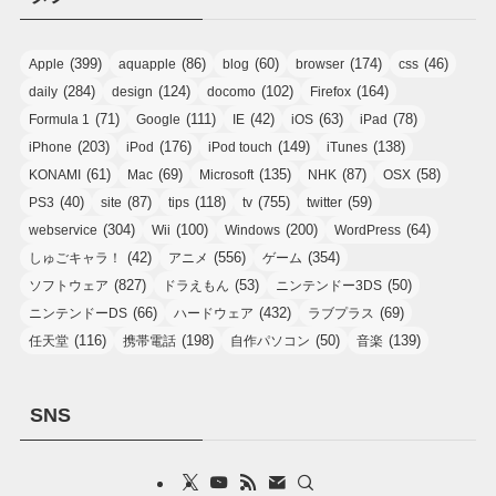
(399)
(86)
(60)
(174)
(46)
Apple
aquapple
blog
browser
css
(284)
(124)
(102)
(164)
daily
design
docomo
Firefox
(71)
(111)
(42)
(63)
(78)
Formula 1
Google
IE
iOS
iPad
(203)
(176)
(149)
(138)
iPhone
iPod
iPod touch
iTunes
(61)
(69)
(135)
(87)
(58)
KONAMI
Mac
Microsoft
NHK
OSX
(40)
(87)
(118)
(755)
(59)
PS3
site
tips
tv
twitter
(304)
(100)
(200)
(64)
webservice
Wii
Windows
WordPress
(42)
(556)
(354)
しゅごキャラ！
アニメ
ゲーム
(827)
(53)
(50)
ソフトウェア
ドラえもん
ニンテンドー3DS
(66)
(432)
(69)
ニンテンドーDS
ハードウェア
ラブプラス
(116)
(198)
(50)
(139)
任天堂
携帯電話
自作パソコン
音楽
SNS