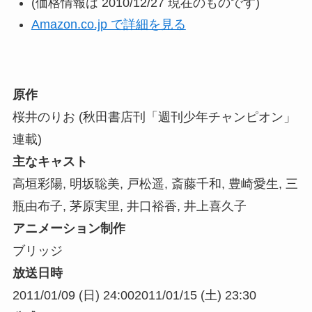
(価格情報は 2010/12/27 現在のものです)
Amazon.co.jp で詳細を見る
原作
桜井のりお (秋田書店刊「週刊少年チャンピオン」
連載)
主なキャスト
高垣彩陽, 明坂聡美, 戸松遥, 斎藤千和, 豊崎愛生, 三
瓶由布子, 茅原実里, 井口裕香, 井上喜久子
アニメーション制作
ブリッジ
放送日時
2011/01/09 (日) 24:00
2011/01/15 (土) 23:30