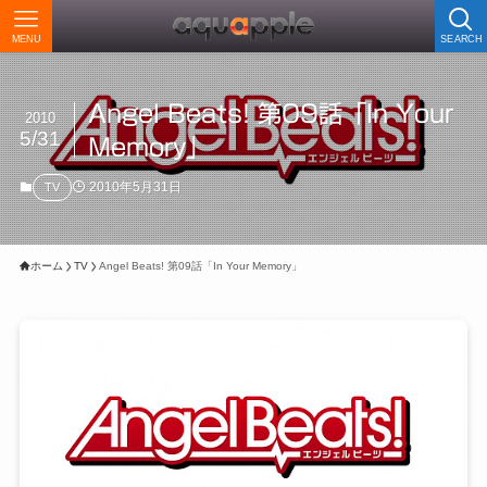
MENU
SEARCH
Angel Beats! 第09話「In Your
2010
5/31
Memory」
2010年5月31日
TV
ホーム
TV
Angel Beats! 第09話「In Your Memory」