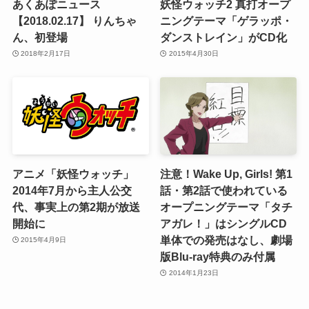
あくあぽニュース
妖怪ウォッチ2 真打オープ
【2018.02.17】 りんちゃ
ニングテーマ「ゲラッポ・
ん、初登場
ダンストレイン」がCD化
2018年2月17日
2015年4月30日
アニメ「妖怪ウォッチ」
注意！Wake Up, Girls! 第1
2014年7月から主人公交
話・第2話で使われている
代、事実上の第2期が放送
オープニングテーマ「タチ
開始に
アガレ！」はシングルCD
単体での発売はなし、劇場
2015年4月9日
版Blu-ray特典のみ付属
2014年1月23日