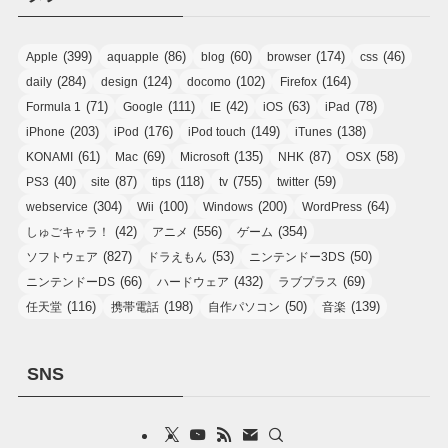
(399)
(86)
(60)
(174)
(46)
Apple
aquapple
blog
browser
css
(284)
(124)
(102)
(164)
daily
design
docomo
Firefox
(71)
(111)
(42)
(63)
(78)
Formula 1
Google
IE
iOS
iPad
(203)
(176)
(149)
(138)
iPhone
iPod
iPod touch
iTunes
(61)
(69)
(135)
(87)
(58)
KONAMI
Mac
Microsoft
NHK
OSX
(40)
(87)
(118)
(755)
(59)
PS3
site
tips
tv
twitter
(304)
(100)
(200)
(64)
webservice
Wii
Windows
WordPress
(42)
(556)
(354)
しゅごキャラ！
アニメ
ゲーム
(827)
(53)
(50)
ソフトウェア
ドラえもん
ニンテンドー3DS
(66)
(432)
(69)
ニンテンドーDS
ハードウェア
ラブプラス
(116)
(198)
(50)
(139)
任天堂
携帯電話
自作パソコン
音楽
SNS