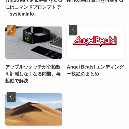
Windowsで起動時間を知る
NHKの時計表示を再現する
にはコマンドプロンプトで
「systeminfo」
アップルウォッチが心拍数
Angel Beats! エンディング
を計測しなくなる問題、再
一枚絵のまとめ
起動で解決