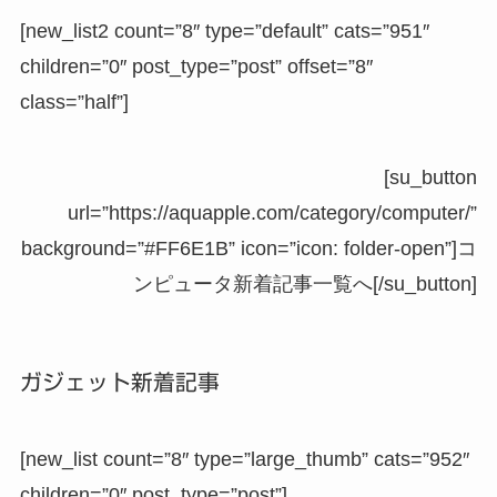
[new_list2 count=”8″ type=”default” cats=”951″
children=”0″ post_type=”post” offset=”8″
class=”half”]
[su_button
url=”https://aquapple.com/category/computer/”
background=”#FF6E1B” icon=”icon: folder-open”]コ
ンピュータ新着記事一覧へ[/su_button]
ガジェット新着記事
[new_list count=”8″ type=”large_thumb” cats=”952″
children=”0″ post_type=”post”]