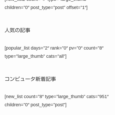
children=”0″ post_type=”post” offset=”1″]
人気の記事
[popular_list days=”2″ rank=”0″ pv=”0″ count=”8″
type=”large_thumb” cats=”all”]
コンピュータ新着記事
[new_list count=”8″ type=”large_thumb” cats=”951″
children=”0″ post_type=”post”]