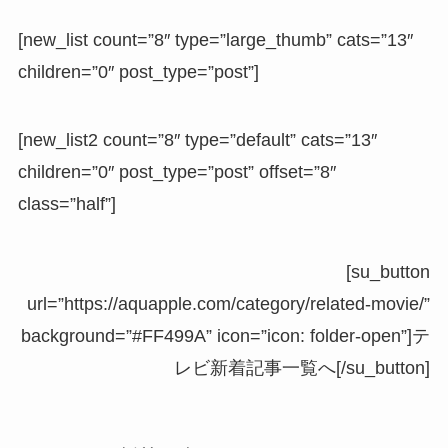
[new_list count=”8″ type=”large_thumb” cats=”13″
children=”0″ post_type=”post”]
[new_list2 count=”8″ type=”default” cats=”13″
children=”0″ post_type=”post” offset=”8″
class=”half”]
[su_button
url=”https://aquapple.com/category/related-movie/”
background=”#FF499A” icon=”icon: folder-open”]テ
レビ新着記事一覧へ[/su_button]