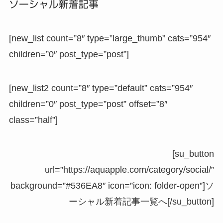
ソーシャル新着記事
[new_list count=”8″ type=”large_thumb” cats=”954″
children=”0″ post_type=”post”]
[new_list2 count=”8″ type=”default” cats=”954″
children=”0″ post_type=”post” offset=”8″
class=”half”]
[su_button
url=”https://aquapple.com/category/social/”
background=”#536EA8″ icon=”icon: folder-open”]ソ
ーシャル新着記事一覧へ[/su_button]