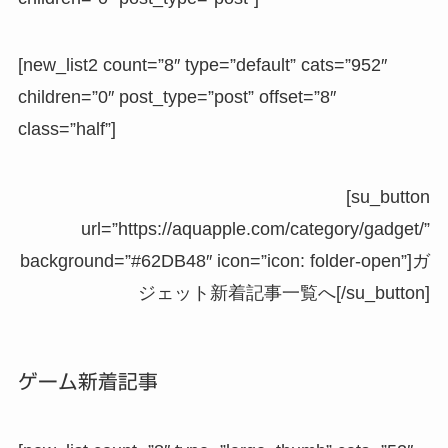
[new_list2 count=”8″ type=”default” cats=”952″
children=”0″ post_type=”post” offset=”8″
class=”half”]
[su_button
url=”https://aquapple.com/category/gadget/”
background=”#62DB48″ icon=”icon: folder-open”]ガ
ジェット新着記事一覧へ[/su_button]
ゲーム新着記事