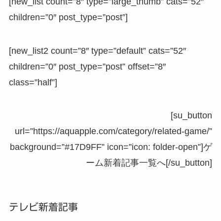
[new_list count=”8″ type=”large_thumb” cats=”52″
children=”0″ post_type=”post”]
[new_list2 count=”8″ type=”default” cats=”52″
children=”0″ post_type=”post” offset=”8″
class=”half”]
[su_button
url=”https://aquapple.com/category/related-game/”
background=”#17D9FF” icon=”icon: folder-open”]ゲ
ーム新着記事一覧へ[/su_button]
テレビ新着記事