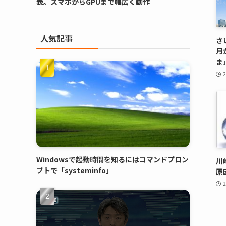
表。スマホからGPUまで幅広く動作
人気記事
さ
月
ま
Windowsで起動時間を知るにはコマンドプロン
川
プトで「systeminfo」
原