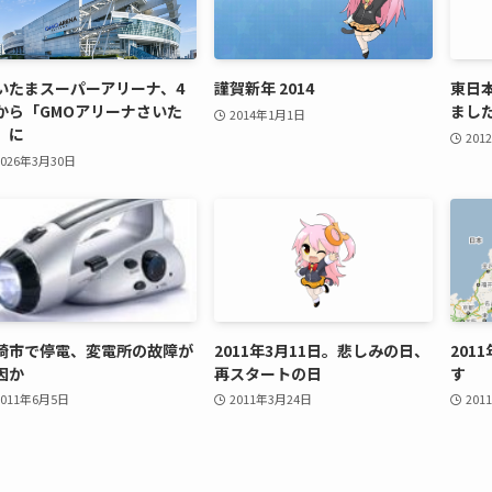
いたまスーパーアリーナ、4
謹賀新年 2014
東日
から「GMOアリーナさいた
まし
2014年1月1日
」に
201
2026年3月30日
崎市で停電、変電所の故障が
2011年3月11日。悲しみの日、
201
因か
再スタートの日
す
2011年6月5日
2011年3月24日
201