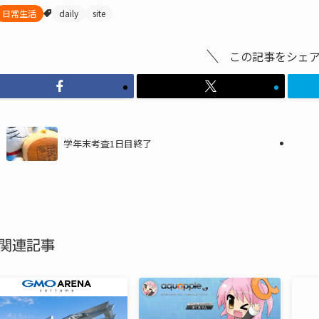
日常生活
daily
site
この記事をシェ
学年末考査1日目終了
関連記事