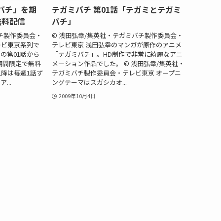
ミバチ」を期
テガミバチ 第01話「テガミとテガミ
無料配信
バチ」
バチ製作委員会・
© 浅田弘幸/集英社・テガミバチ製作委員会・
テレビ東京系列で
テレビ東京 浅田弘幸のマンガが原作のアニメ
の第01話から
「テガミバチ」。HD制作で非常に綺麗なアニ
の期間限定で無料
メーション作品でした。 © 浅田弘幸/集英社・
以降は毎週1話ず
テガミバチ製作委員会・テレビ東京 オープニ
...
ングテーマはスガシカオ...
2009年10月4日