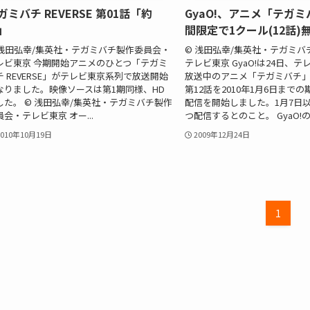
ガミバチ REVERSE 第01話「約
GyaO!、アニメ「テガ
」
間限定で1クール(12話)
 浅田弘幸/集英社・テガミバチ製作委員会・
© 浅田弘幸/集英社・テガミ
レビ東京 今期開始アニメのひとつ「テガミ
テレビ東京 GyaO!は24日、
チ REVERSE」がテレビ東京系列で放送開始
放送中のアニメ「テガミバチ」
なりました。映像ソースは第1期同様、HD
第12話を2010年1月6日まで
した。 © 浅田弘幸/集英社・テガミバチ製作
配信を開始しました。1月7日
員会・テレビ東京 オー...
つ配信するとのこと。 GyaO!のア
2010年10月19日
2009年12月24日
1