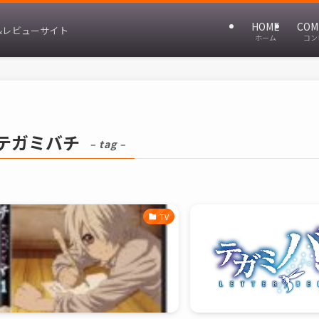
HOME
COM
&レビューサイト
ホーム
コン
テガミバチ
– tag –
TV