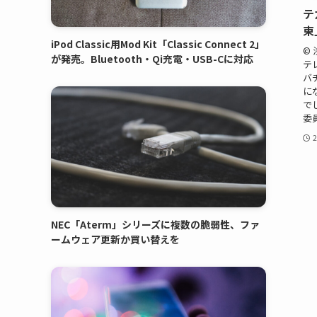
テ
束
iPod Classic用Mod Kit「Classic Connect 2」
©
が発売。Bluetooth・Qi充電・USB-Cに対応
テ
バ
に
で
委
NEC「Aterm」シリーズに複数の脆弱性、ファ
ームウェア更新か買い替えを