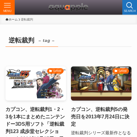
MENU
SEARCH
ホーム
逆転裁判
逆転裁判
– tag –
GAME
GAME
カプコン、逆転裁判1・2・
カプコン、逆転裁判5の発
3を1本にまとめたニンテン
売日を2013年7月24日に決
ドー3DS用ソフト「逆転裁
定
判123 成歩堂セレクショ
逆転裁判シリーズ最新作となる