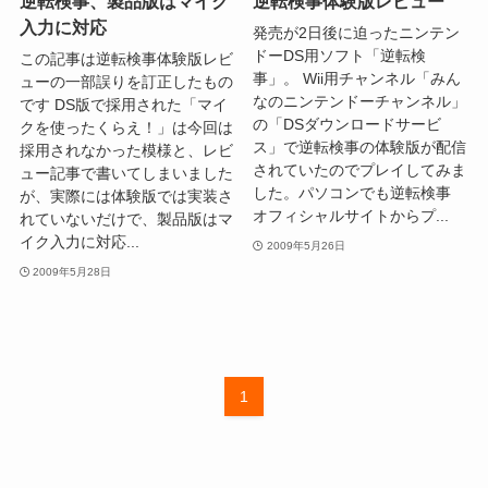
逆転検事、製品版はマイク
逆転検事体験版レビュー
入力に対応
発売が2日後に迫ったニンテン
ドーDS用ソフト「逆転検
この記事は逆転検事体験版レビ
事」。 Wii用チャンネル「みん
ューの一部誤りを訂正したもの
なのニンテンドーチャンネル」
です DS版で採用された「マイ
の「DSダウンロードサービ
クを使ったくらえ！」は今回は
ス」で逆転検事の体験版が配信
採用されなかった模様と、レビ
されていたのでプレイしてみま
ュー記事で書いてしまいました
した。パソコンでも逆転検事
が、実際には体験版では実装さ
オフィシャルサイトからプ...
れていないだけで、製品版はマ
イク入力に対応...
2009年5月26日
2009年5月28日
1