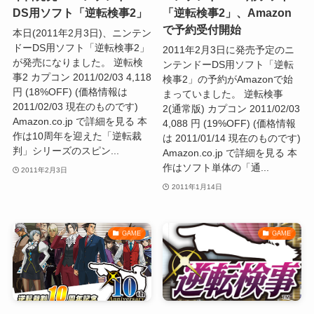
DS用ソフト「逆転検事2」
「逆転検事2」、Amazon
で予約受付開始
本日(2011年2月3日)、ニンテン
ドーDS用ソフト「逆転検事2」
2011年2月3日に発売予定のニ
が発売になりました。 逆転検
ンテンドーDS用ソフト「逆転
事2 カプコン 2011/02/03 4,118
検事2」の予約がAmazonで始
円 (18%OFF) (価格情報は
まっていました。 逆転検事
2011/02/03 現在のものです)
2(通常版) カプコン 2011/02/03
Amazon.co.jp で詳細を見る 本
4,088 円 (19%OFF) (価格情報
作は10周年を迎えた「逆転裁
は 2011/01/14 現在のものです)
判」シリーズのスピン...
Amazon.co.jp で詳細を見る 本
作はソフト単体の「通...
2011年2月3日
2011年1月14日
GAME
GAME