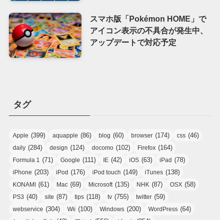
スマホ版「Pokémon HOME」で
アイコン表示の不具合が発生中、
アップデートで対応予定
タグ
(399)
(86)
(60)
(174)
(46)
Apple
aquapple
blog
browser
css
(284)
(124)
(102)
(164)
daily
design
docomo
Firefox
(71)
(111)
(42)
(63)
(78)
Formula 1
Google
IE
iOS
iPad
(203)
(176)
(149)
(138)
iPhone
iPod
iPod touch
iTunes
(61)
(69)
(135)
(87)
(58)
KONAMI
Mac
Microsoft
NHK
OSX
(40)
(87)
(118)
(755)
(59)
PS3
site
tips
tv
twitter
(304)
(100)
(200)
(64)
webservice
Wii
Windows
WordPress