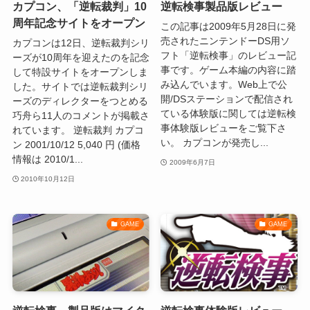
カプコン、「逆転裁判」10
逆転検事製品版レビュー
周年記念サイトをオープン
この記事は2009年5月28日に発
売されたニンテンドーDS用ソ
カプコンは12日、逆転裁判シリ
フト「逆転検事」のレビュー記
ーズが10周年を迎えたのを記念
事です。ゲーム本編の内容に踏
して特設サイトをオープンしま
み込んでいます。Web上で公
した。サイトでは逆転裁判シリ
開/DSステーションで配信され
ーズのディレクターをつとめる
ている体験版に関しては逆転検
巧舟ら11人のコメントが掲載さ
事体験版レビューをご覧下さ
れています。 逆転裁判 カプコ
い。 カプコンが発売し...
ン 2001/10/12 5,040 円 (価格
情報は 2010/1...
2009年6月7日
2010年10月12日
GAME
GAME