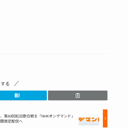
アする
K、第60回紅白歌合戦を「NHKオンデマンド」
期間限定配信へ