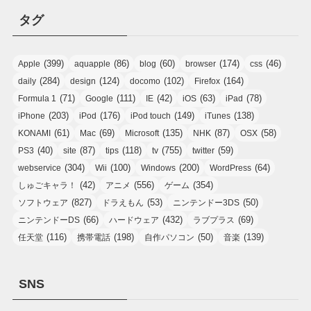
タグ
(399)
(86)
(60)
(174)
(46)
Apple
aquapple
blog
browser
css
(284)
(124)
(102)
(164)
daily
design
docomo
Firefox
(71)
(111)
(42)
(63)
(78)
Formula 1
Google
IE
iOS
iPad
(203)
(176)
(149)
(138)
iPhone
iPod
iPod touch
iTunes
(61)
(69)
(135)
(87)
(58)
KONAMI
Mac
Microsoft
NHK
OSX
(40)
(87)
(118)
(755)
(59)
PS3
site
tips
tv
twitter
(304)
(100)
(200)
(64)
webservice
Wii
Windows
WordPress
(42)
(556)
(354)
しゅごキャラ！
アニメ
ゲーム
(827)
(53)
(50)
ソフトウェア
ドラえもん
ニンテンドー3DS
(66)
(432)
(69)
ニンテンドーDS
ハードウェア
ラブプラス
(116)
(198)
(50)
(139)
任天堂
携帯電話
自作パソコン
音楽
SNS