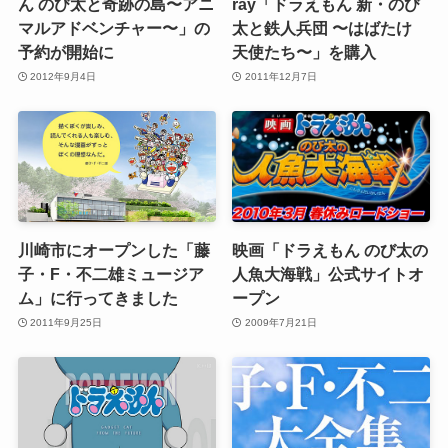
ん のび太と奇跡の島〜アニ
ray「ドラえもん 新・のび
マルアドベンチャー〜」の
太と鉄人兵団 〜はばたけ
予約が開始に
天使たち〜」を購入
2012年9月4日
2011年12月7日
川崎市にオープンした「藤
映画「ドラえもん のび太の
子・F・不二雄ミュージア
人魚大海戦」公式サイトオ
ム」に行ってきました
ープン
2011年9月25日
2009年7月21日