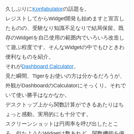
久しぶりに
Konfabulator
の話題を。
レジストしてからWidget開発も始めますと宣言し
たものの、受験なり知識不足なりで結局保留。既
存のWidgetを自己使用の範囲内でいろいろ改造し
て遊ぶ程度です。そんなWidgetの中でもひときわ
便利なものを紹介。
それが
Dashboard Calculator
。
見た瞬間、Tigerをお使いの方は分かるだろうが、
外観がDashboardのCalculatorにそっくり。それで
いて使い勝手はなかなか。
デスクトップ上から関数計算ができるあたりはち
ょっと感動。実用的にも十分です。
スクリーンショットは円周率を呼び出したとこ
ろ。似たようなWidgetは数あれど、関数機能を備