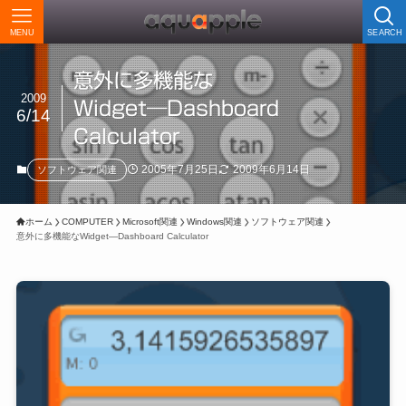
MENU
SEARCH
意外に多機能な
2009
Widget―Dashboard
6/14
Calculator
2005年7月25日
2009年6月14日
ソフトウェア関連
ホーム
COMPUTER
Microsoft関連
Windows関連
ソフトウェア関連
意外に多機能なWidget―Dashboard Calculator