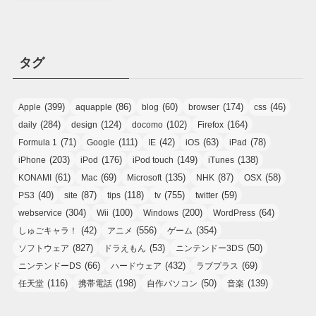
タグ
(399)
(86)
(60)
(174)
(46)
Apple
aquapple
blog
browser
css
(284)
(124)
(102)
(164)
daily
design
docomo
Firefox
(71)
(111)
(42)
(63)
(78)
Formula 1
Google
IE
iOS
iPad
(203)
(176)
(149)
(138)
iPhone
iPod
iPod touch
iTunes
(61)
(69)
(135)
(87)
(58)
KONAMI
Mac
Microsoft
NHK
OSX
(40)
(87)
(118)
(755)
(59)
PS3
site
tips
tv
twitter
(304)
(100)
(200)
(64)
webservice
Wii
Windows
WordPress
(42)
(556)
(354)
しゅごキャラ！
アニメ
ゲーム
(827)
(53)
(50)
ソフトウェア
ドラえもん
ニンテンドー3DS
(66)
(432)
(69)
ニンテンドーDS
ハードウェア
ラブプラス
(116)
(198)
(50)
(139)
任天堂
携帯電話
自作パソコン
音楽