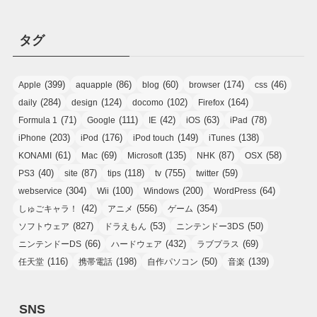
タグ
(399)
(86)
(60)
(174)
(46)
Apple
aquapple
blog
browser
css
(284)
(124)
(102)
(164)
daily
design
docomo
Firefox
(71)
(111)
(42)
(63)
(78)
Formula 1
Google
IE
iOS
iPad
(203)
(176)
(149)
(138)
iPhone
iPod
iPod touch
iTunes
(61)
(69)
(135)
(87)
(58)
KONAMI
Mac
Microsoft
NHK
OSX
(40)
(87)
(118)
(755)
(59)
PS3
site
tips
tv
twitter
(304)
(100)
(200)
(64)
webservice
Wii
Windows
WordPress
(42)
(556)
(354)
しゅごキャラ！
アニメ
ゲーム
(827)
(53)
(50)
ソフトウェア
ドラえもん
ニンテンドー3DS
(66)
(432)
(69)
ニンテンドーDS
ハードウェア
ラブプラス
(116)
(198)
(50)
(139)
任天堂
携帯電話
自作パソコン
音楽
SNS