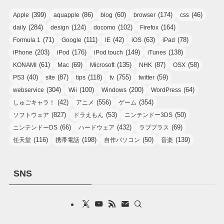
(399)
(86)
(60)
(174)
(46)
Apple
aquapple
blog
browser
css
(284)
(124)
(102)
(164)
daily
design
docomo
Firefox
(71)
(111)
(42)
(63)
(78)
Formula 1
Google
IE
iOS
iPad
(203)
(176)
(149)
(138)
iPhone
iPod
iPod touch
iTunes
(61)
(69)
(135)
(87)
(58)
KONAMI
Mac
Microsoft
NHK
OSX
(40)
(87)
(118)
(755)
(59)
PS3
site
tips
tv
twitter
(304)
(100)
(200)
(64)
webservice
Wii
Windows
WordPress
(42)
(556)
(354)
しゅごキャラ！
アニメ
ゲーム
(827)
(53)
(50)
ソフトウェア
ドラえもん
ニンテンドー3DS
(66)
(432)
(69)
ニンテンドーDS
ハードウェア
ラブプラス
(116)
(198)
(50)
(139)
任天堂
携帯電話
自作パソコン
音楽
SNS